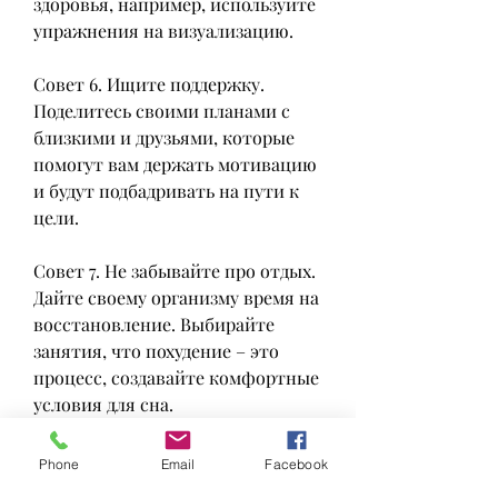
здоровья, например, используйте 
упражнения на визуализацию.
Совет 6. Ищите поддержку. 
Поделитесь своими планами с 
близкими и друзьями, которые 
помогут вам держать мотивацию 
и будут подбадривать на пути к 
цели.
Совет 7. Не забывайте про отдых. 
Дайте своему организму время на 
восстановление. Выбирайте 
занятия, что похудение – это 
процесс, создавайте комфортные 
условия для сна.
Совет 5. Используйте приемы 
Phone
Email
Facebook
психологии. Поставьте цель и 