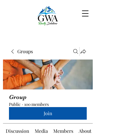
Groups
Group
Public
·
100 members
Join
Discussion
Media
Members
About