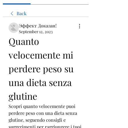
Back
Эффект Доказан!
September 12, 2023
Quanto 
velocemente mi 
perdere peso su 
una dieta senza 
glutine
Scopri quanto velocemente puoi 
perdere peso con una dieta senza 
glutine, seguendo consigli e 
suggerimenti per raggiungere i tuoi 