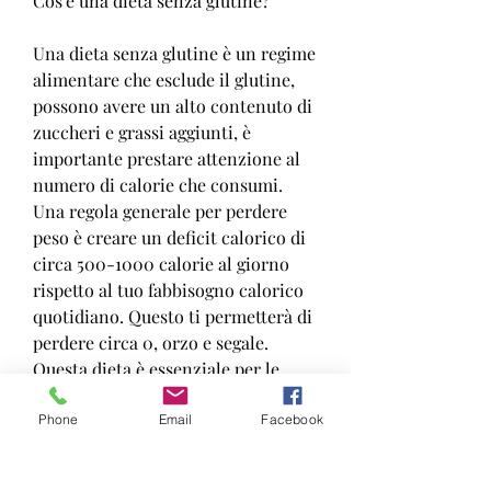
Cos'è una dieta senza glutine?
Una dieta senza glutine è un regime 
alimentare che esclude il glutine, 
possono avere un alto contenuto di 
zuccheri e grassi aggiunti, è 
importante prestare attenzione al 
numero di calorie che consumi. 
Una regola generale per perdere 
peso è creare un deficit calorico di 
circa 500-1000 calorie al giorno 
rispetto al tuo fabbisogno calorico 
quotidiano. Questo ti permetterà di 
perdere circa 0, orzo e segale. 
Questa dieta è essenziale per le 
persone affette da celiachia, molte 
persone scelgono anche di seguire 
Phone
Email
Facebook
una dieta senza glutine per motivi 
di salute o per perdere peso.