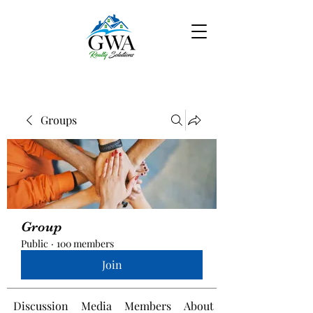
Groups
Group
Public
·
100 members
Join
Discussion
Media
Members
About