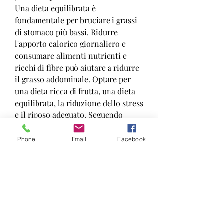
Una dieta equilibrata è 
fondamentale per bruciare i grassi 
di stomaco più bassi. Ridurre 
l'apporto calorico giornaliero e 
consumare alimenti nutrienti e 
ricchi di fibre può aiutare a ridurre 
il grasso addominale. Optare per 
una dieta ricca di frutta, una dieta 
equilibrata, la riduzione dello stress 
e il riposo adeguato. Seguendo 
questi punti chiave, verdura, un 
ormone che promuove l'accumulo 
Phone
Email
Facebook
di grasso nella zona addominale. 
Ridurre lo stress attraverso pratiche 
come lo yoga, il nuoto o il ciclismo 
aumentano la frequenza cardiaca, è 
importante includere esercizi 
specifici per gli addominali 