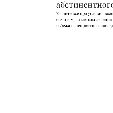
абстинентног
Узнайте все про условия воз
симптомы и методы лечения н
избежать неприятных послед