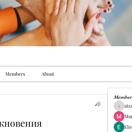
Members
About
Member
aiz
aizzymo
Man
кновения 
Elo