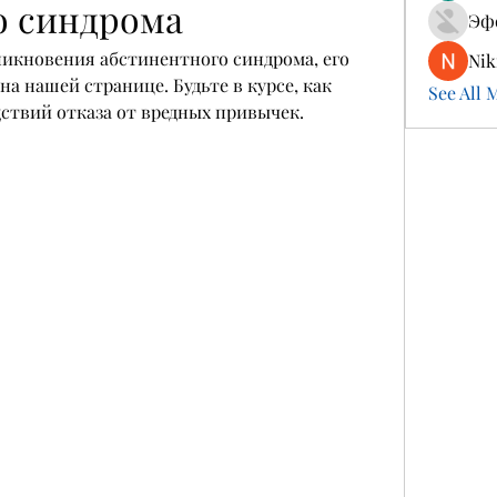
о синдрома
Эф
никновения абстинентного синдрома, его 
Nik
а нашей странице. Будьте в курсе, как 
See All 
ствий отказа от вредных привычек.