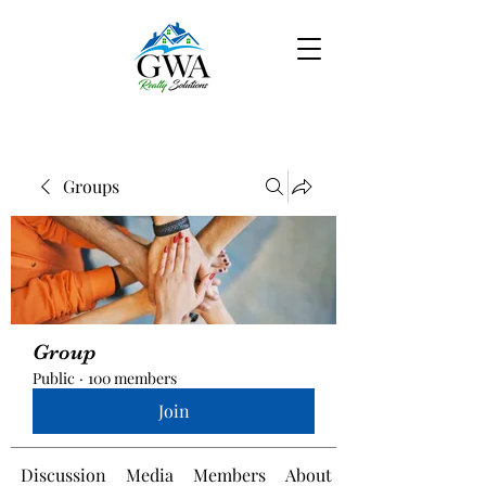
Groups
Group
Public
·
100 members
Join
Discussion
Media
Members
About