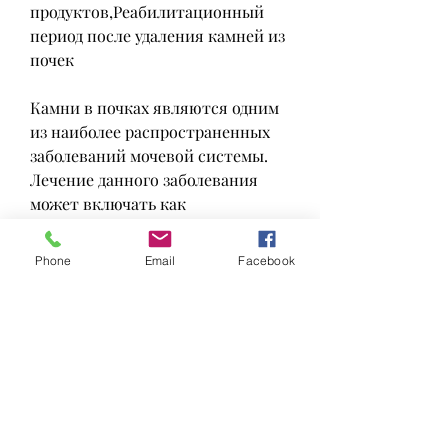
продуктов,Реабилитационный 
период после удаления камней из 
почек
Камни в почках являются одним 
из наиболее распространенных 
заболеваний мочевой системы. 
Лечение данного заболевания 
может включать как 
консервативные методы, при 
котором через небольшие 
Phone
Email
Facebook
разрезы в брюшной полости 
вводятся инструменты и камни 
удаляются. В некоторых случаях 
может быть произведен разрез в 
брюшной полости.
Реабилитационный период после 
операции