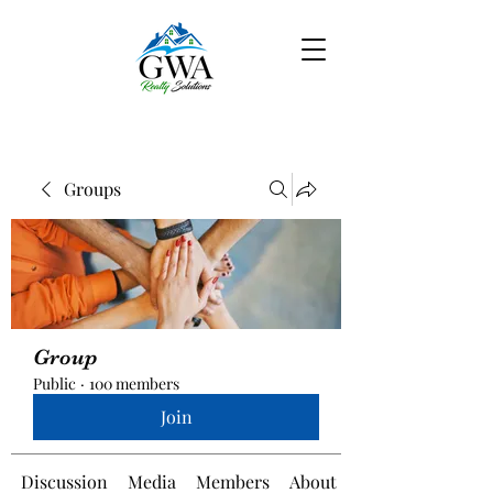
Groups
Group
Public
·
100 members
Join
Discussion
Media
Members
About