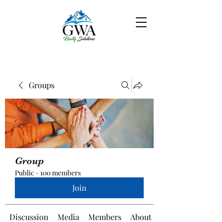
Groups
Group
Public
·
100 members
Join
Discussion
Media
Members
About