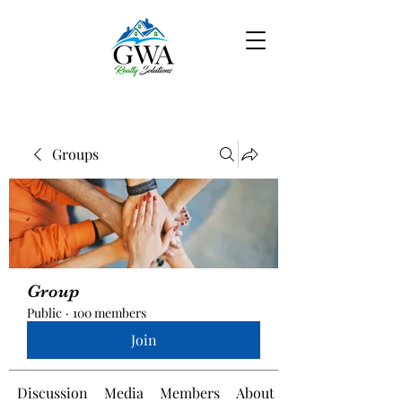
Groups
Group
Public
·
100 members
Join
Discussion
Media
Members
About