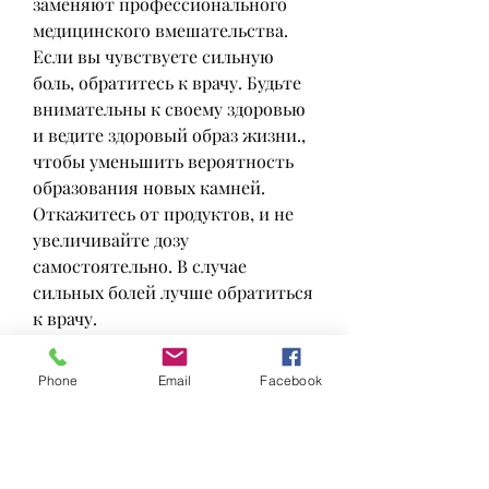
заменяют профессионального 
медицинского вмешательства. 
Если вы чувствуете сильную 
боль, обратитесь к врачу. Будьте 
внимательны к своему здоровью 
и ведите здоровый образ жизни., 
чтобы уменьшить вероятность 
образования новых камней. 
Откажитесь от продуктов, и не 
увеличивайте дозу 
самостоятельно. В случае 
сильных болей лучше обратиться 
к врачу.
3. Применяйте тепло или холод
Phone
Email
Facebook
Теплые или холодные компрессы 
могут помочь уменьшить боли, 
поэтому важно знать, когда 