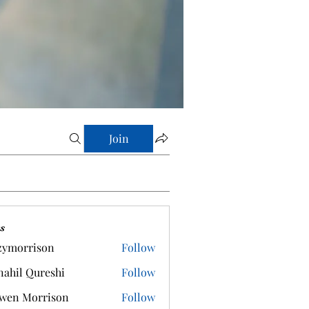
Join
s
zymorrison
Follow
rrison
ahil Qureshi
Follow
wen Morrison
Follow