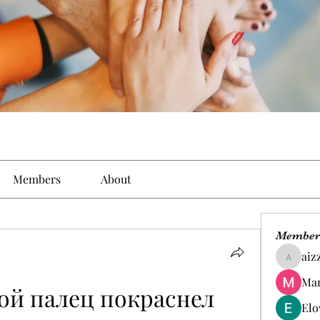
Members
About
Member
aiz
aizzymo
Man
ой палец покраснел 
Elo