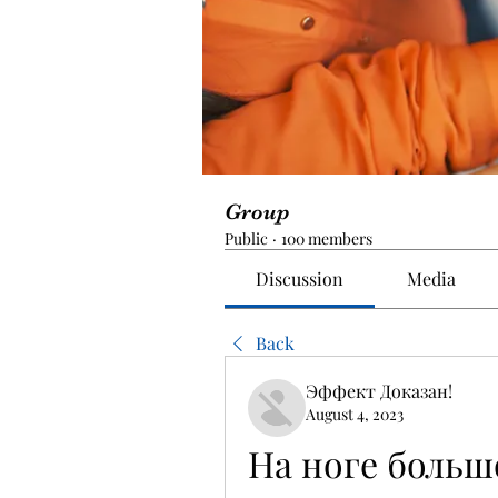
Group
Public
·
100 members
Discussion
Media
Back
Эффект Доказан!
August 4, 2023
На ноге больш