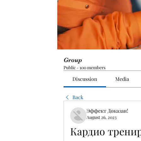
Group
Public
·
100 members
Discussion
Media
Back
Эффект Доказан!
August 26, 2023
Кардио тренир