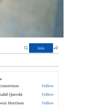
Join
s
zymorrison
Follow
rrison
ahil Qureshi
Follow
wen Morrison
Follow