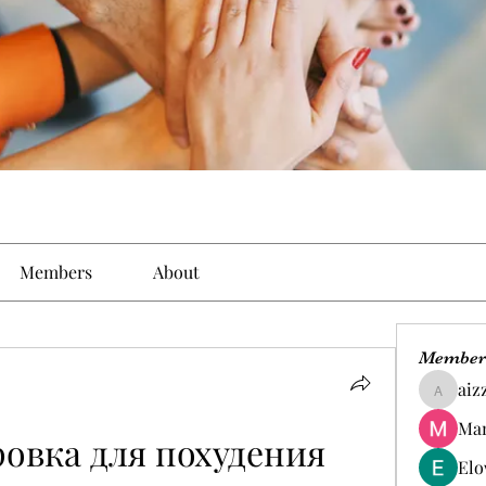
Members
About
Member
aiz
aizzymo
Man
овка для похудения 
Elo