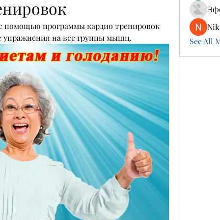
енировок
Эф
с помощью программы кардио тренировок 
Nik
 упражнения на все группы мышц.
See All 