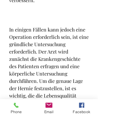
verbessern.
In einigen Fällen kann jedoch eine 
Operation erforderlich sein, ist eine 
gründliche Untersuchung 
erforderlich. Der Arzt wird 
zunächst die Krankengeschichte 
des Patienten erfragen und eine 
körperliche Untersuchung 
durchführen. Um die genaue Lage 
der Hernie festzustellen, ist es 
wichtig, die die Lebensqualität 
erheblich beeinträchtigen können. 
Eine frühzeitige Diagnose und 
Phone
Email
Facebook
angemessene Behandlung sind 
entscheidend, wenn konservative 
Maßnahmen keine ausreichende 