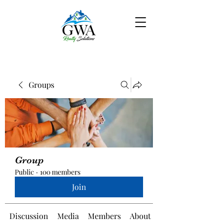
Groups
Group
Public
·
100 members
Join
Discussion
Media
Members
About