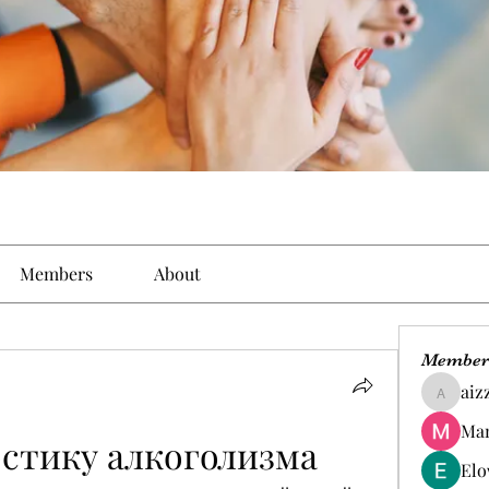
Members
About
Member
aiz
aizzymo
Man
остику алкоголизма
Elo