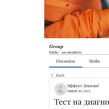
Group
Public
·
100 members
Discussion
Media
Back
Эффект Доказан!
August 30, 2023
Тест на диагн