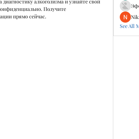
 диагностику алкоголизма и узнайте свой 
Эф
конфиденциально. Получите 
ации прямо сейчас.
Nik
See All 