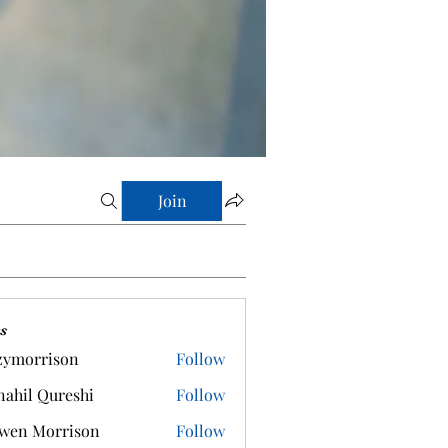
Join
s
zymorrison
Follow
rrison
ahil Qureshi
Follow
wen Morrison
Follow