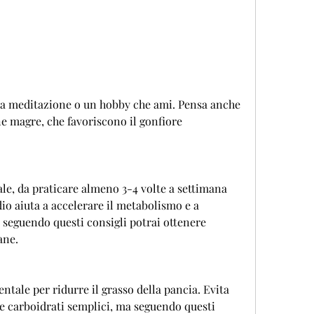
e magre, che favoriscono il gonfiore 
le, da praticare almeno 3-4 volte a settimana 
dio aiuta a accelerare il metabolismo e a 
 seguendo questi consigli potrai ottenere 
ane. 
tale per ridurre il grasso della pancia. Evita 
i e carboidrati semplici, ma seguendo questi 