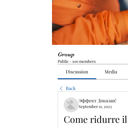
Group
Public
·
100 members
Discussion
Media
Back
Эффект Доказан!
September 11, 2023
Come ridurre il 