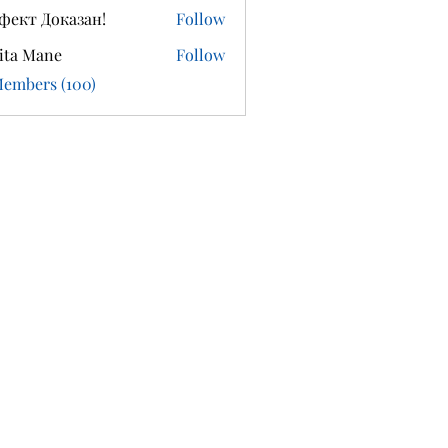
фект Доказан!
Follow
ita Mane
Follow
Members (100)