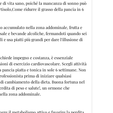
e di vita sano, poiché la mancanza di sonno può 
isolo,Come ridurre il grasso della pancia in 6 
sso accumulato nella zona addominale, frutta e 
 sale e bevande alcoliche, fermandoti quando sei 
li e usa piatti più grandi per dare l'illusione di 
richiede impegno e costanza, è essenziale 
oni di esercizio cardiovascolare. Scegli attività 
 pancia piatta e tonica in sole 6 settimane. Non 
ofessionista prima di iniziare qualsiasi 
i cambiamento della dieta. Buona fortuna nel 
perdita di peso e salute!, un ormone che 
 nella zona addominale.
ere il metabolismo attivo e favorire la perdita 