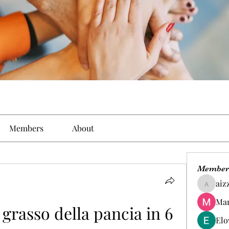
Members
About
Member
aiz
aizzymo
Man
grasso della pancia in 6 
Elo