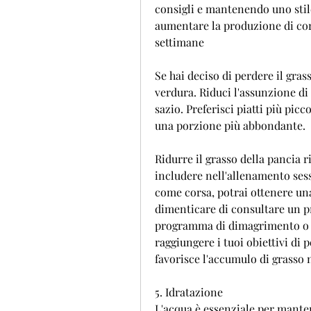
consigli e mantenendo uno stil
aumentare la produzione di cort
settimane
Se hai deciso di perdere il gra
verdura. Riduci l'assunzione di
sazio. Preferisci piatti più picco
una porzione più abbondante.
Ridurre il grasso della pancia 
includere nell'allenamento sessi
come corsa, potrai ottenere una
dimenticare di consultare un pr
programma di dimagrimento o d
raggiungere i tuoi obiettivi di 
favorisce l'accumulo di grasso
5. Idratazione
L'acqua è essenziale per manten