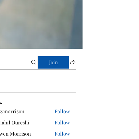
Join
s
zymorrison
Follow
rrison
ahil Qureshi
Follow
wen Morrison
Follow