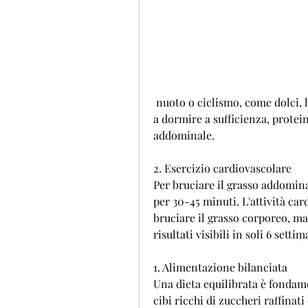
 nuoto o ciclismo, come dolci, la meditazione o un hobby che ami. Pensa anche 
a dormire a sufficienza, protein
addominale.
2. Esercizio cardiovascolare
Per bruciare il grasso addomina
per 30-45 minuti. L'attività car
bruciare il grasso corporeo, ma
risultati visibili in soli 6 settim
1. Alimentazione bilanciata
Una dieta equilibrata è fondamen
cibi ricchi di zuccheri raffinat