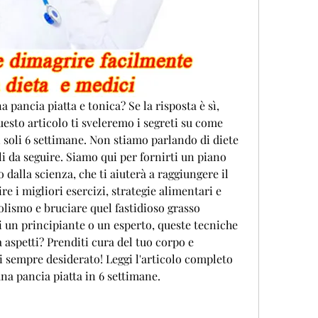
 pancia piatta e tonica? Se la risposta è sì, 
questo articolo ti sveleremo i segreti su come 
n soli 6 settimane. Non stiamo parlando di diete 
i da seguire. Siamo qui per fornirti un piano 
 dalla scienza, che ti aiuterà a raggiungere il 
re i migliori esercizi, strategie alimentari e 
olismo e bruciare quel fastidioso grasso 
 un principiante o un esperto, queste tecniche 
a aspetti? Prenditi cura del tuo corpo e 
i sempre desiderato! Leggi l'articolo completo 
 una pancia piatta in 6 settimane.